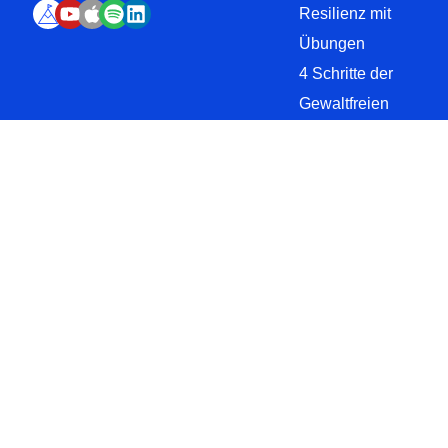
Resilienz mit
Übungen
4 Schritte der
Gewaltfreien
Kommunikation
Was ist
paraverbale
Kommunikation?
MARKUS POHLE STRESSMANAGEMENT
Impressum
Datenschutz
Cookie-Einstellungen