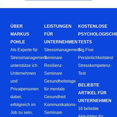
ÜBER
LEISTUNGEN
KOSTENLOSE
MARKUS
FÜR
PSYCHOLOGISCH
POHLE
UNTERNEHMEN
TESTS
Als Experte für
Stressmanagement-
Big Five
Stressmanagement
Seminare
Persönlichkeitstest
unterstütze ich
Resilienz-
Stresskompetenz-
Unternehmen
Seminare
Test
und
Gesundheitstage
BELIEBTE
Privatpersonen
für mentale
ARTIKEL FÜR
dabei,
Gesundheit
UNTERNEHMEN
erfolgreich im
Kommunikations-
16 beliebte
Job zu sein,
Seminare
Aktivitäten für