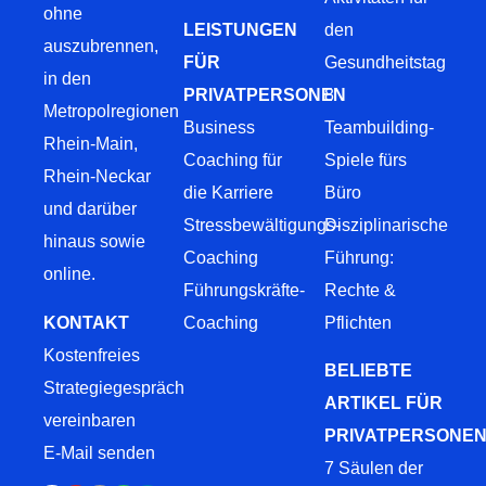
ohne
LEISTUNGEN
den
auszubrennen,
FÜR
Gesundheitstag
in den
PRIVATPERSONEN
8
Metropolregionen
Business
Teambuilding-
Rhein-Main,
Coaching für
Spiele fürs
Rhein-Neckar
die Karriere
Büro
und darüber
Stressbewältigungs-
Disziplinarische
hinaus sowie
Coaching
Führung:
online.
Führungskräfte-
Rechte &
KONTAKT
Coaching
Pflichten
Kostenfreies
BELIEBTE
Strategiegespräch
ARTIKEL FÜR
vereinbaren
PRIVATPERSONE
E-Mail senden
7 Säulen der